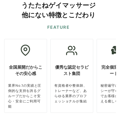
うたたねゲイマッサージ
他にない特徴とこだわり
FEATURE
全国展開だからこ
優秀な認定セラピ
完全個
その安心感
スト集団
ー
業界No.1の実績と圧
有資格者や整体師、
秘密厳守
倒的な支持を誇るグ
トレーナーなど、あ
シーが守
ループだからこそ安
らゆる業界のプロフ
でお客様
心・安全にご利用可
ェッショナルが集結
える癒し
能