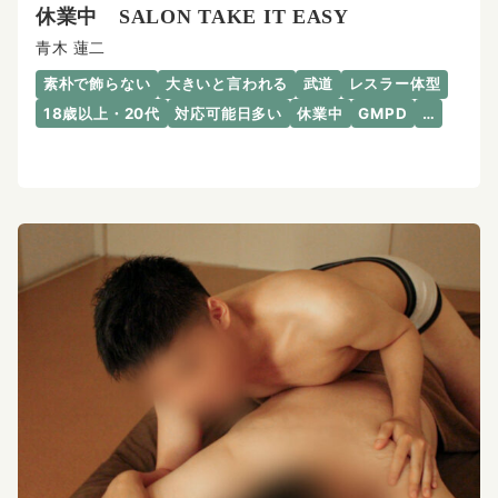
休業中 SALON TAKE IT EASY
青木 蓮二
素朴で飾らない
大きいと言われる
武道
レスラー体型
18歳以上・20代
対応可能日多い
休業中
GMPD
…