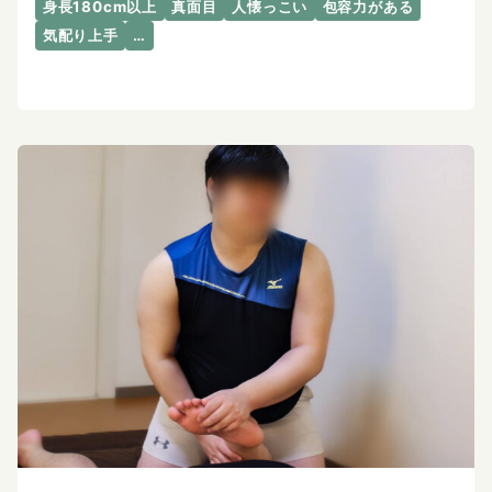
身長180cm以上
真面目
人懐っこい
包容力がある
気配り上手
…