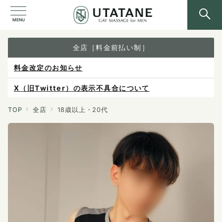
MENU
全店［料金前払い制］
X（旧Twitter）の表示不具合について
ご予約は各店へ直接お問い合わせください。
料金は当日施術前にお支払いください。
TOP
全店
18歳以上・20代
感染症防止対策について
料金改定のお知らせ