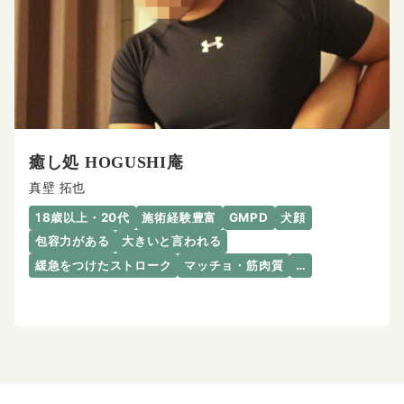
癒し処 HOGUSHI庵
真壁 拓也
18歳以上・20代
施術経験豊富
GMPD
犬顔
包容力がある
大きいと言われる
緩急をつけたストローク
マッチョ・筋肉質
…