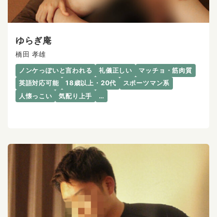
ゆらぎ庵
橋田 孝雄
ノンケっぽいと言われる
礼儀正しい
マッチョ・筋肉質
英語対応可能
18歳以上・20代
スポーツマン系
人懐っこい
気配り上手
…