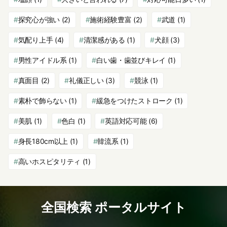
探究心が強い
(2)
施術経験豊富
(2)
武道
(1)
気配り上手
(4)
清潔感がある
(1)
犬顔
(3)
男性アイドル系
(1)
白い歯・歯並びキレイ
(1)
真面目
(2)
礼儀正しい
(3)
競泳
(1)
素朴で飾らない
(1)
緩急をつけたストローク
(1)
美肌
(1)
色白
(1)
英語対応可能
(6)
身長180cm以上
(1)
韓流系
(1)
高いホスピタリティ
(1)
全国検索 ポータルサイト