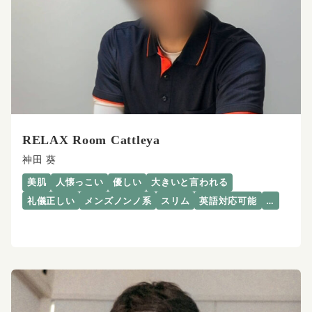
RELAX Room Cattleya
神田 葵
美肌
人懐っこい
優しい
大きいと言われる
礼儀正しい
メンズノンノ系
スリム
英語対応可能
…