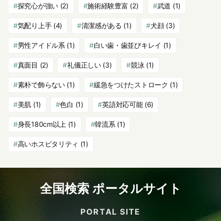
探究心が強い
(2)
施術経験豊富
(2)
武道
(1)
気配り上手
(4)
清潔感がある
(1)
犬顔
(3)
男性アイドル系
(1)
白い歯・歯並びキレイ
(1)
真面目
(2)
礼儀正しい
(3)
競泳
(1)
素朴で飾らない
(1)
緩急をつけたストローク
(1)
美肌
(1)
色白
(1)
英語対応可能
(6)
身長180cm以上
(1)
韓流系
(1)
高いホスピタリティ
(1)
全国検索 ポータルサイト
PORTAL SITE