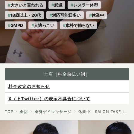
大きいと言われる
武道
レスラー体型
18歳以上・20代
対応可能日多い
休業中
GMPD
人懐っこい
素朴で飾らない
全店［料金前払い制］
X（旧Twitter）の表示不具合について
ご予約は各店へ直接お問い合わせください。
料金は当日施術前にお支払いください。
TOP
全店
全身ゲイマッサージ
休業中 SALON TAKE IT EASY
感染症防止対策について