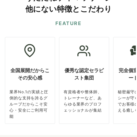
他にない特徴とこだわり
FEATURE
全国展開だからこ
優秀な認定セラピ
完全個
その安心感
スト集団
ー
業界No.1の実績と圧
有資格者や整体師、
秘密厳守
倒的な支持を誇るグ
トレーナーなど、あ
シーが守
ループだからこそ安
らゆる業界のプロフ
でお客様
心・安全にご利用可
ェッショナルが集結
える癒し
能