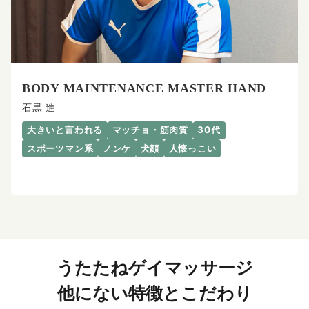
BODY MAINTENANCE MASTER HAND
石黒 進
大きいと言われる
マッチョ・筋肉質
30代
スポーツマン系
ノンケ
犬顔
人懐っこい
うたたねゲイマッサージ
他にない特徴とこだわり