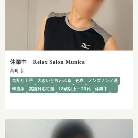
休業中 Relax Salon Munica
高町 新
気配り上手
大きいと言われる
色白
メンズノンノ系
韓流系
英語対応可能
18歳以上・20代
休業中
…