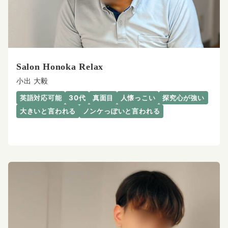
Salon Honoka Relax
小出 大毅
英語対応可能
30代
真面目
人懐っこい
探究心が強い
大きいと言われる
ノンケっぽいと言われる