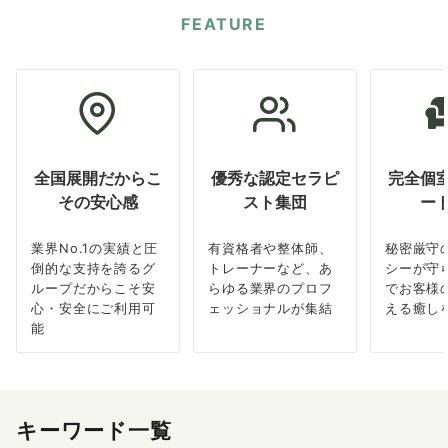
FEATURE
全国展開だからこ
優秀な認定セラピ
完全個
その安心感
スト集団
ー
業界No.1の実績と圧
有資格者や整体師、
秘密厳守
倒的な支持を誇るグ
トレーナーなど、あ
シーが守
ループだからこそ安
らゆる業界のプロフ
でお客様
心・安全にご利用可
ェッショナルが集結
える癒し
能
キーワード一覧