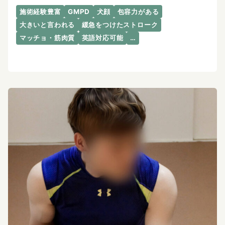
施術経験豊富
GMPD
犬顔
包容力がある
大きいと言われる
緩急をつけたストローク
マッチョ・筋肉質
英語対応可能
…