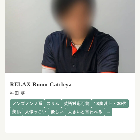
RELAX Room Cattleya
神田 葵
メンズノンノ系
スリム
英語対応可能
18歳以上・20代
美肌
人懐っこい
優しい
大きいと言われる
…