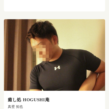
癒し処 HOGUSHI庵
真壁 拓也