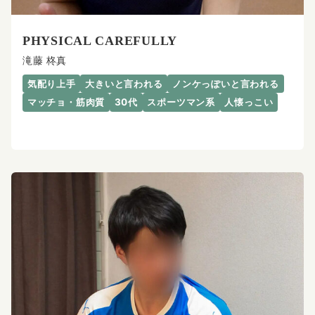
PHYSICAL CAREFULLY
滝藤 柊真
気配り上手
大きいと言われる
ノンケっぽいと言われる
マッチョ・筋肉質
30代
スポーツマン系
人懐っこい