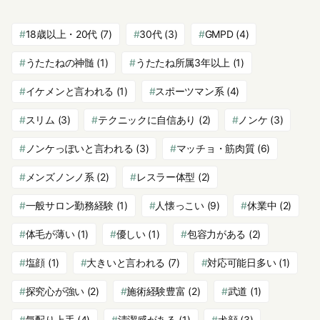
18歳以上・20代
(7)
30代
(3)
GMPD
(4)
うたたねの神髄
(1)
うたたね所属3年以上
(1)
イケメンと言われる
(1)
スポーツマン系
(4)
スリム
(3)
テクニックに自信あり
(2)
ノンケ
(3)
ノンケっぽいと言われる
(3)
マッチョ・筋肉質
(6)
メンズノンノ系
(2)
レスラー体型
(2)
一般サロン勤務経験
(1)
人懐っこい
(9)
休業中
(2)
体毛が薄い
(1)
優しい
(1)
包容力がある
(2)
塩顔
(1)
大きいと言われる
(7)
対応可能日多い
(1)
探究心が強い
(2)
施術経験豊富
(2)
武道
(1)
気配り上手
(4)
清潔感がある
(1)
犬顔
(3)