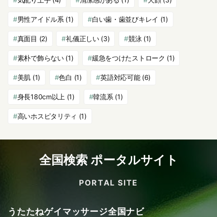
男性アイドル系
(1)
白い歯・歯並びキレイ
(1)
真面目
(2)
礼儀正しい
(3)
競泳
(1)
素朴で飾らない
(1)
緩急をつけたストローク
(1)
美肌
(1)
色白
(1)
英語対応可能
(6)
身長180cm以上
(1)
韓流系
(1)
高いホスピタリティ
(1)
全国検索 ポータルサイト
PORTAL SITE
うたたねゲイマッサージ全国ナビ