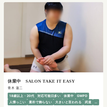
休業中 SALON TAKE IT EASY
青木 蓮二
18歳以上・20代
対応可能日多い
休業中
GMPD
人懐っこい
素朴で飾らない
大きいと言われる
武道
…