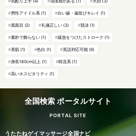
気配り上手
(4)
清潔感がある
(1)
犬顔
(3)
男性アイドル系
(1)
白い歯・歯並びキレイ
(1)
真面目
(2)
礼儀正しい
(3)
競泳
(1)
素朴で飾らない
(1)
緩急をつけたストローク
(1)
美肌
(1)
色白
(1)
英語対応可能
(6)
身長180cm以上
(1)
韓流系
(1)
高いホスピタリティ
(1)
全国検索 ポータルサイト
PORTAL SITE
うたたねゲイマッサージ全国ナビ