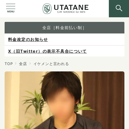
MENU
全店［料金前払い制］
料金改定のお知らせ
X（旧Twitter）の表示不具合について
ご予約は各店へ直接お問い合わせください。
TOP
全店
イケメンと言われる
料金は当日施術前にお支払いください。
感染症防止対策について