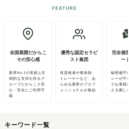
FEATURE
全国展開だからこ
優秀な認定セラピ
完全個
その安心感
スト集団
ー
業界No.1の実績と圧
有資格者や整体師、
秘密厳守
倒的な支持を誇るグ
トレーナーなど、あ
シーが守
ループだからこそ安
らゆる業界のプロフ
でお客様
心・安全にご利用可
ェッショナルが集結
える癒し
能
キーワード一覧