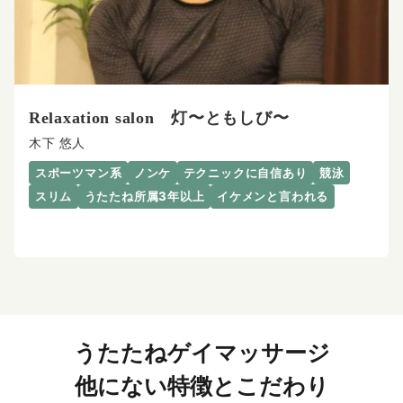
Relaxation salon 灯〜ともしび〜
木下 悠人
スポーツマン系
ノンケ
テクニックに自信あり
競泳
スリム
うたたね所属3年以上
イケメンと言われる
うたたねゲイマッサージ
他にない特徴とこだわり