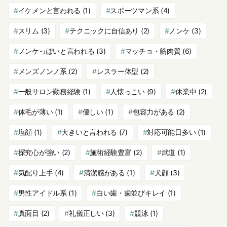
イケメンと言われる
(1)
スポーツマン系
(4)
スリム
(3)
テクニックに自信あり
(2)
ノンケ
(3)
ノンケっぽいと言われる
(3)
マッチョ・筋肉質
(6)
メンズノンノ系
(2)
レスラー体型
(2)
一般サロン勤務経験
(1)
人懐っこい
(9)
休業中
(2)
体毛が薄い
(1)
優しい
(1)
包容力がある
(2)
塩顔
(1)
大きいと言われる
(7)
対応可能日多い
(1)
探究心が強い
(2)
施術経験豊富
(2)
武道
(1)
気配り上手
(4)
清潔感がある
(1)
犬顔
(3)
男性アイドル系
(1)
白い歯・歯並びキレイ
(1)
真面目
(2)
礼儀正しい
(3)
競泳
(1)