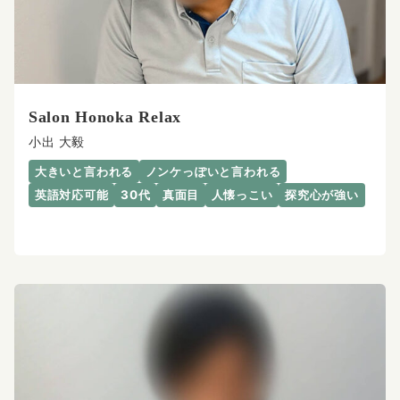
Salon Honoka Relax
小出 大毅
大きいと言われる
ノンケっぽいと言われる
英語対応可能
30代
真面目
人懐っこい
探究心が強い