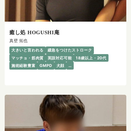
癒し処 HOGUSHI庵
真壁 拓也
大きいと言われる
緩急をつけたストローク
マッチョ・筋肉質
英語対応可能
18歳以上・20代
施術経験豊富
GMPD
犬顔
…