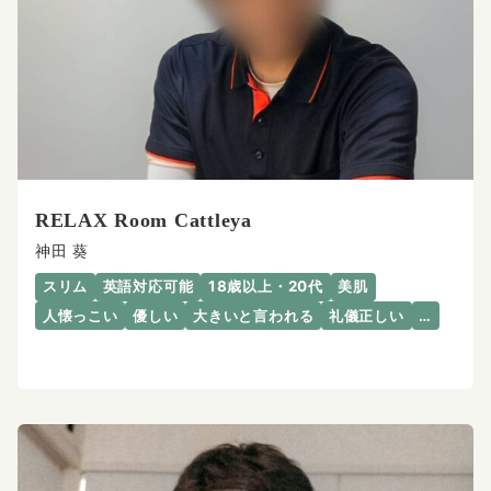
RELAX Room Cattleya
神田 葵
スリム
英語対応可能
18歳以上・20代
美肌
人懐っこい
優しい
大きいと言われる
礼儀正しい
…