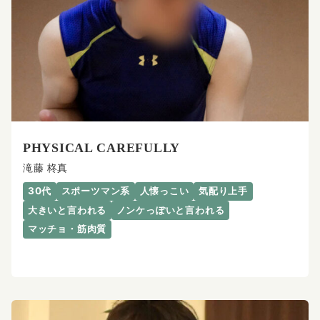
PHYSICAL CAREFULLY
滝藤 柊真
30代
スポーツマン系
人懐っこい
気配り上手
大きいと言われる
ノンケっぽいと言われる
マッチョ・筋肉質