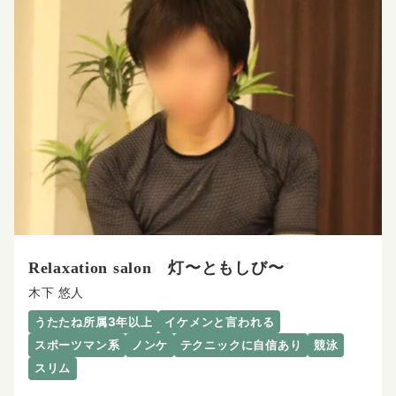
Relaxation salon 灯〜ともしび〜
木下 悠人
うたたね所属3年以上
イケメンと言われる
スポーツマン系
ノンケ
テクニックに自信あり
競泳
スリム