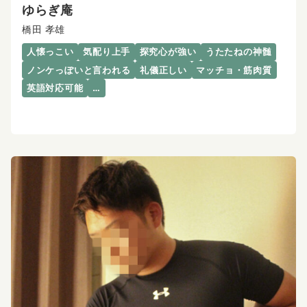
ゆらぎ庵
橋田 孝雄
人懐っこい
気配り上手
探究心が強い
うたたねの神髄
ノンケっぽいと言われる
礼儀正しい
マッチョ・筋肉質
英語対応可能
…