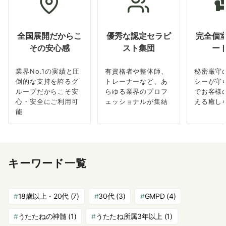
全国展開だからこ
優秀な認定セラピ
完全個
その安心感
スト集団
ー
業界No.1の実績と圧
有資格者や整体師、
秘密厳守
倒的な支持を誇るグ
トレーナーなど、あ
シーが守
ループだからこそ安
らゆる業界のプロフ
でお客様
心・安全にご利用可
ェッショナルが集結
える癒し
能
キーワード一覧
18歳以上・20代
(7)
30代
(3)
GMPD
(4)
うたたねの神髄
(1)
うたたね所属3年以上
(1)