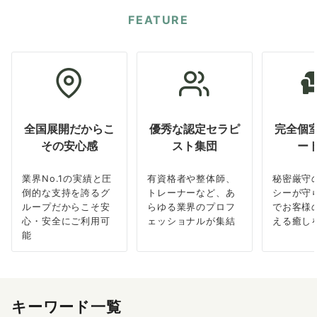
FEATURE
全国展開だからこ
優秀な認定セラピ
完全個
その安心感
スト集団
ー
業界No.1の実績と圧
有資格者や整体師、
秘密厳守
倒的な支持を誇るグ
トレーナーなど、あ
シーが守
ループだからこそ安
らゆる業界のプロフ
でお客様
心・安全にご利用可
ェッショナルが集結
える癒し
能
キーワード一覧