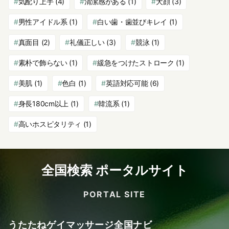
気配り上手
(4)
清潔感がある
(1)
犬顔
(3)
男性アイドル系
(1)
白い歯・歯並びキレイ
(1)
真面目
(2)
礼儀正しい
(3)
競泳
(1)
素朴で飾らない
(1)
緩急をつけたストローク
(1)
美肌
(1)
色白
(1)
英語対応可能
(6)
身長180cm以上
(1)
韓流系
(1)
高いホスピタリティ
(1)
全国検索 ポータルサイト
PORTAL SITE
うたたねゲイマッサージ全国ナビ