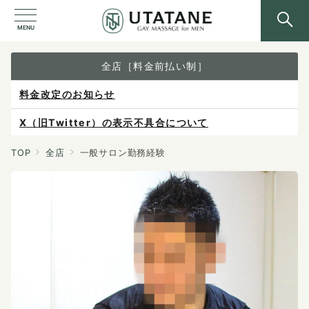
MENU
全店［料金前払い制］
料金改定のお知らせ
X（旧Twitter）の表示不具合について
ご予約は各店へ直接お問い合わせください。
TOP
全店
一般サロン勤務経験
料金は当日施術前にお支払いください。
感染症防止対策について