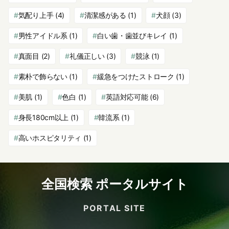
気配り上手
(4)
清潔感がある
(1)
犬顔
(3)
男性アイドル系
(1)
白い歯・歯並びキレイ
(1)
真面目
(2)
礼儀正しい
(3)
競泳
(1)
素朴で飾らない
(1)
緩急をつけたストローク
(1)
美肌
(1)
色白
(1)
英語対応可能
(6)
身長180cm以上
(1)
韓流系
(1)
高いホスピタリティ
(1)
全国検索 ポータルサイト
PORTAL SITE