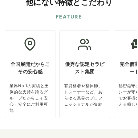
他にない特徴とこだわり
FEATURE
全国展開だからこ
優秀な認定セラピ
完全個
その安心感
スト集団
ー
業界No.1の実績と圧
有資格者や整体師、
秘密厳守
倒的な支持を誇るグ
トレーナーなど、あ
シーが守
ループだからこそ安
らゆる業界のプロフ
でお客様
心・安全にご利用可
ェッショナルが集結
える癒し
能