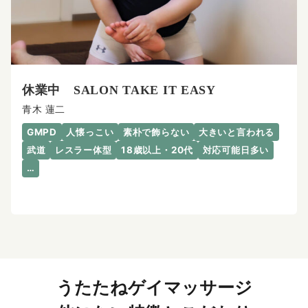
休業中 SALON TAKE IT EASY
青木 蓮二
GMPD
人懐っこい
素朴で飾らない
大きいと言われる
武道
レスラー体型
18歳以上・20代
対応可能日多い
…
うたたねゲイマッサージ