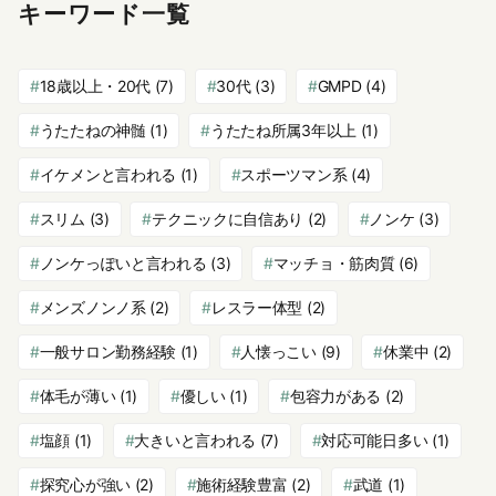
キーワード一覧
18歳以上・20代
(7)
30代
(3)
GMPD
(4)
うたたねの神髄
(1)
うたたね所属3年以上
(1)
イケメンと言われる
(1)
スポーツマン系
(4)
スリム
(3)
テクニックに自信あり
(2)
ノンケ
(3)
ノンケっぽいと言われる
(3)
マッチョ・筋肉質
(6)
メンズノンノ系
(2)
レスラー体型
(2)
一般サロン勤務経験
(1)
人懐っこい
(9)
休業中
(2)
体毛が薄い
(1)
優しい
(1)
包容力がある
(2)
塩顔
(1)
大きいと言われる
(7)
対応可能日多い
(1)
探究心が強い
(2)
施術経験豊富
(2)
武道
(1)