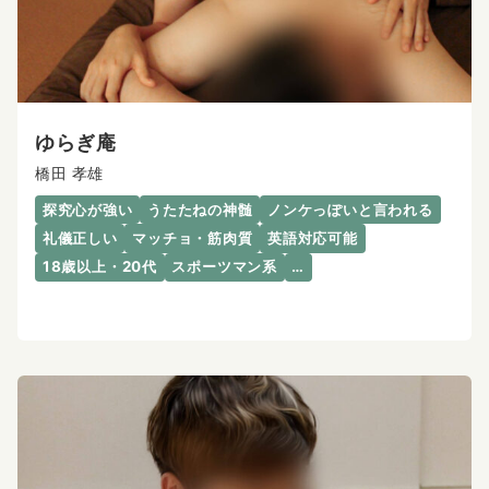
ゆらぎ庵
橋田 孝雄
探究心が強い
うたたねの神髄
ノンケっぽいと言われる
礼儀正しい
マッチョ・筋肉質
英語対応可能
18歳以上・20代
スポーツマン系
…