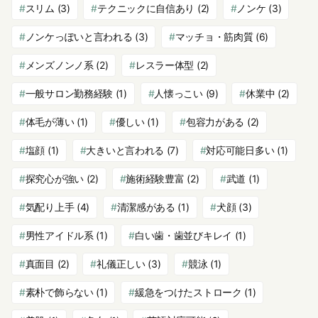
スリム
(3)
テクニックに自信あり
(2)
ノンケ
(3)
ノンケっぽいと言われる
(3)
マッチョ・筋肉質
(6)
メンズノンノ系
(2)
レスラー体型
(2)
一般サロン勤務経験
(1)
人懐っこい
(9)
休業中
(2)
体毛が薄い
(1)
優しい
(1)
包容力がある
(2)
塩顔
(1)
大きいと言われる
(7)
対応可能日多い
(1)
探究心が強い
(2)
施術経験豊富
(2)
武道
(1)
気配り上手
(4)
清潔感がある
(1)
犬顔
(3)
男性アイドル系
(1)
白い歯・歯並びキレイ
(1)
真面目
(2)
礼儀正しい
(3)
競泳
(1)
素朴で飾らない
(1)
緩急をつけたストローク
(1)