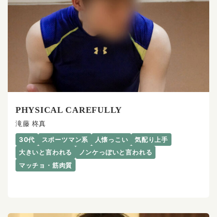
PHYSICAL CAREFULLY
滝藤 柊真
30代
スポーツマン系
人懐っこい
気配り上手
大きいと言われる
ノンケっぽいと言われる
マッチョ・筋肉質