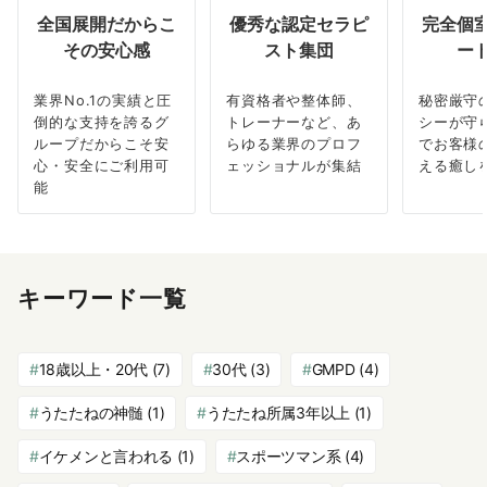
全国展開だからこ
優秀な認定セラピ
完全個
その安心感
スト集団
ー
業界No.1の実績と圧
有資格者や整体師、
秘密厳守
倒的な支持を誇るグ
トレーナーなど、あ
シーが守
ループだからこそ安
らゆる業界のプロフ
でお客様
心・安全にご利用可
ェッショナルが集結
える癒し
能
キーワード一覧
18歳以上・20代
(7)
30代
(3)
GMPD
(4)
うたたねの神髄
(1)
うたたね所属3年以上
(1)
イケメンと言われる
(1)
スポーツマン系
(4)