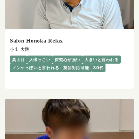
Salon Honoka Relax
小出 大毅
真面目
人懐っこい
探究心が強い
大きいと言われる
ノンケっぽいと言われる
英語対応可能
30代