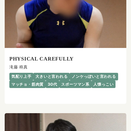
PHYSICAL CAREFULLY
滝藤 柊真
気配り上手
大きいと言われる
ノンケっぽいと言われる
マッチョ・筋肉質
30代
スポーツマン系
人懐っこい