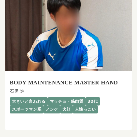
BODY MAINTENANCE MASTER HAND
石黒 進
大きいと言われる
マッチョ・筋肉質
30代
スポーツマン系
ノンケ
犬顔
人懐っこい