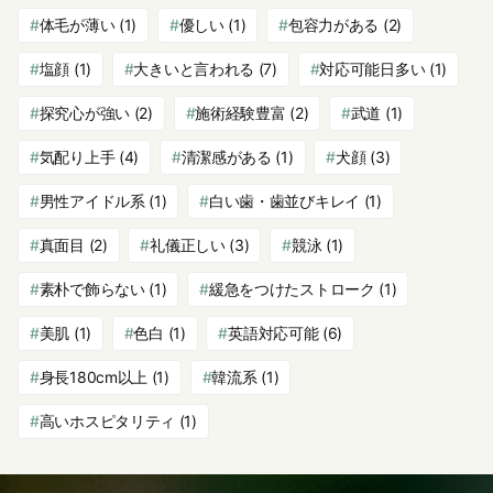
体毛が薄い
(1)
優しい
(1)
包容力がある
(2)
塩顔
(1)
大きいと言われる
(7)
対応可能日多い
(1)
探究心が強い
(2)
施術経験豊富
(2)
武道
(1)
気配り上手
(4)
清潔感がある
(1)
犬顔
(3)
男性アイドル系
(1)
白い歯・歯並びキレイ
(1)
真面目
(2)
礼儀正しい
(3)
競泳
(1)
素朴で飾らない
(1)
緩急をつけたストローク
(1)
美肌
(1)
色白
(1)
英語対応可能
(6)
身長180cm以上
(1)
韓流系
(1)
高いホスピタリティ
(1)