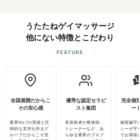
うたたねゲイマッサージ
他にない特徴とこだわり
FEATURE
全国展開だからこ
優秀な認定セラピ
完全個
その安心感
スト集団
ー
業界No.1の実績と圧
有資格者や整体師、
秘密厳守
倒的な支持を誇るグ
トレーナーなど、あ
シーが守
ループだからこそ安
らゆる業界のプロフ
でお客様