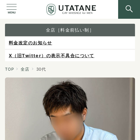
MENU
全店［料金前払い制］
料金改定のお知らせ
X（旧Twitter）の表示不具合について
ご予約は各店へ直接お問い合わせください。
TOP
全店
30代
料金は当日施術前にお支払いください。
感染症防止対策について