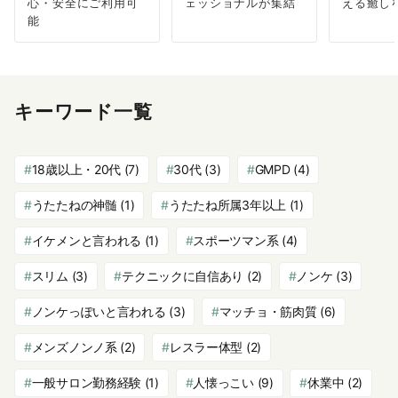
心・安全にご利用可
ェッショナルが集結
える癒し
能
キーワード一覧
18歳以上・20代
(7)
30代
(3)
GMPD
(4)
うたたねの神髄
(1)
うたたね所属3年以上
(1)
イケメンと言われる
(1)
スポーツマン系
(4)
スリム
(3)
テクニックに自信あり
(2)
ノンケ
(3)
ノンケっぽいと言われる
(3)
マッチョ・筋肉質
(6)
メンズノンノ系
(2)
レスラー体型
(2)
一般サロン勤務経験
(1)
人懐っこい
(9)
休業中
(2)